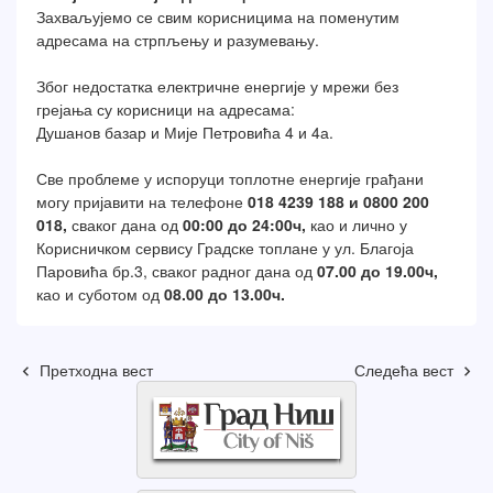
Захваљујемо се свим корисницима на поменутим
адресама на стрпљењу и разумевању.
Због недостатка електричне енергије у мрежи без
грејања су корисници на адресама:
Душанов базар и Мије Петровића 4 и 4а.
Све проблеме у испоруци топлотне енергије грађани
могу пријавити на телефоне
018 4239 188 и 0800 200
018,
сваког дана од
00:00 до 24:00ч,
као и лично у
Корисничком сервису Градске топлане у ул. Благоја
Паровића бр.3, сваког радног дана од
07.00 до 19.00ч,
као и суботом од
08.00 до 13.00ч.
Претходна вест
Следећа вест
keyboard_arrow_left
keyboard_arrow_right