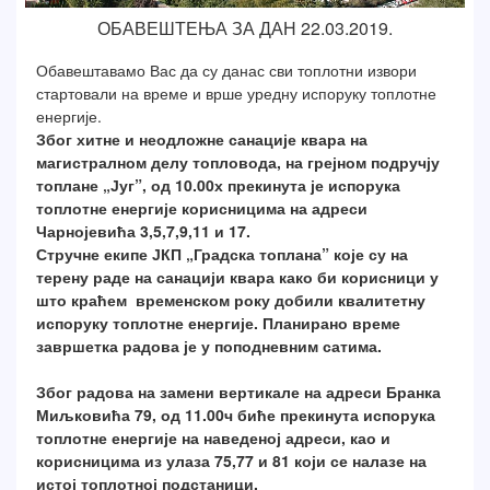
ОБАВЕШТЕЊА ЗА ДАН 22.03.2019.
Обавештавамо Вас да су данас сви топлотни извори
стартовали на време и врше уредну испоруку топлотне
енергије.
Због хитне и неодложне санације квара на
магистралном делу топловода, на грејном подручју
топлане „Југ”, од 10.00х прекинута је испорука
топлотне енергије корисницима на адреси
Чарнојевића 3,5,7,9,11 и 17.
Стручне екипе ЈКП „Градска топлана” које су на
терену раде на санацији квара како би корисници у
што краћем временском року добили квалитетну
испоруку топлотне енергије. Планирано време
завршетка радова је у поподневним сатима.
Због радова на замени вертикале на адреси Бранка
Миљковића 79, од 11.00ч биће прекинута испорука
топлотне енергије на наведеној адреси, као и
корисницима из улаза 75,77 и 81 који се налазе на
истој топлотној подстаници.