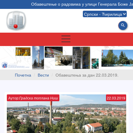
Обавештење о радовима у улици Генерала Боже Јан
search
Почетна
Вести
Обавештења за дан 22.03.2019.
Аутор:
Градска топлана Ниш
22.03.2019