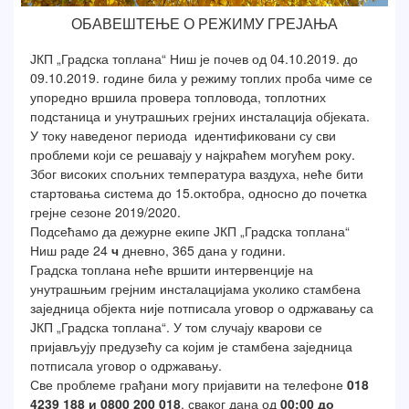
ОБАВЕШТЕЊЕ О РЕЖИМУ ГРЕЈАЊА
ЈКП „Градска топлана“ Ниш је почев од 04.10.2019. до
09.10.2019. године била у режиму топлих проба чиме се
упоредно вршила провера топловода, топлотних
подстаница и унутрашњих грејних инсталација објеката.
У току наведеног периода идентификовани су сви
проблеми који се решавају у најкраћем могућем року.
Због високих спољних температура ваздуха, неће бити
стартовања система до 15.октобра, односно до почетка
грејне сезоне 2019/2020.
Подсећамо да дежурне екипе ЈКП „Градска топлана“
Ниш раде 24
ч
дневно, 365 дана у години.
Градска топлана неће вршити интервенције на
унутрашњим грејним инсталацијама уколико стамбена
заједница објекта није потписала уговор о одржавању са
ЈКП „Градска топлана“. У том случају кварови се
пријављују предузећу са којим је стамбена заједница
потписала уговор о одржавању.
Све проблеме грађани могу пријавити на телефоне
018
4239 188
и
0800 200 018
, сваког дана од
00:00 до