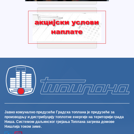
Јавно комунално предузеће Градска топлана је предузеће за
производњу и дистрибуцију топлотне енергије на територији града
Ниша. Системом даљинског грејања Топлана загрева домове
Нишлија током зиме.