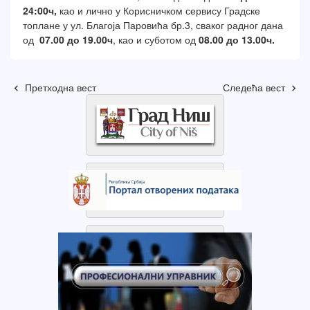
24:00ч,
као и лично у Корисничком сервису Градске
топлане у ул. Благоја Паровића бр.3, сваког радног дана
од
07.00 до 19.00ч
, као и суботом од
08.00 до 13.00ч.
Претходна вест
Следећа вест
keyboard_arrow_left
keyboard_arrow_right