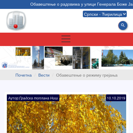
Обавештење о радовима у улици Генерала Боже Јан
search
Почетна
Вести
Обавештење о режиму грејања
Аутор:
Градска топлана Ниш
10.10.2019