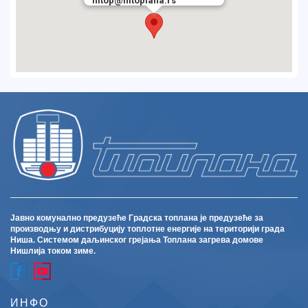
nitop@nitoplana.rs
Јавно комунално предузеће Градска топлана је предузеће за
производњу и дистрибуцију топлотне енергије на територији града
Ниша. Системом даљинског грејања Топлана загрева домове
Нишлија током зиме.
ИНФО