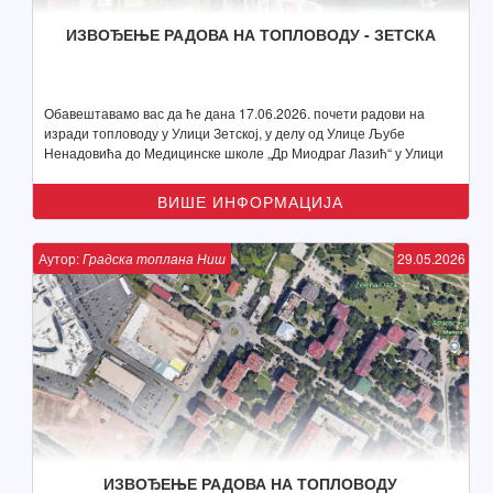
ИЗВОЂЕЊЕ РАДОВА НА ТОПЛОВОДУ - ЗЕТСКА
Обавештавамо вас да ће дана 17.06.2026. почети радови на
изради топловоду у Улици Зетској, у делу од Улице Љубе
Ненадовића до Медицинске школе „Др Миодраг Лазић“ у Улици
Војислава Илића прилаз 2.
ВИШЕ ИНФОРМАЦИЈА
Аутор:
Градска топлана Ниш
29.05.2026
ИЗВОЂЕЊЕ РАДОВА НА ТОПЛОВОДУ