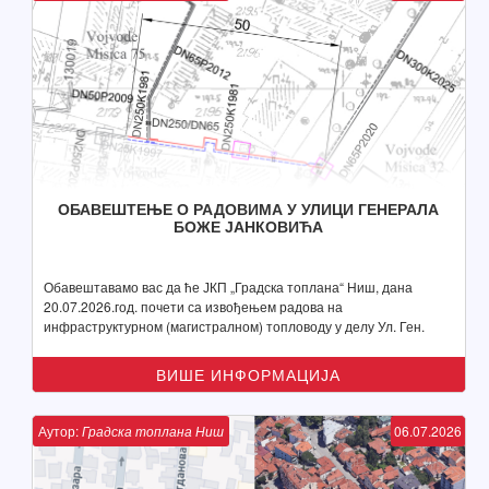
ОБАВЕШТЕЊЕ О РАДОВИМА У УЛИЦИ ГЕНЕРАЛА
БОЖЕ ЈАНКОВИЋА
Обавештавамо вас да ће ЈКП „Градска топлана“ Ниш, дана
20.07.2026.год. почети са извођењем радова на
инфраструктурном (магистралном) топловоду у делу Ул. Ген.
Боже Јанковића
ВИШЕ ИНФОРМАЦИЈА
Аутор:
Градска топлана Ниш
06.07.2026