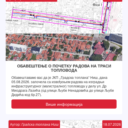
ОБАВЕШТЕЊЕ О ПОЧЕТКУ РАДОВА НА ТРАСИ
ТОПЛОВОДА
Обавештавамо вас да је ЈКП ,,Градска топлана“ Ниш, дана
05.08.2026. започела са извођењем радова на изградњи
инфраструктурног (магистралног) топловода у делу ул. Др
Миодрага Лазића (од улице Љубе Ненадовића до улице Љубе
Дидића код бр.27).
Више информација
Аутор:
Градска топлана Ниш
18.07.2026