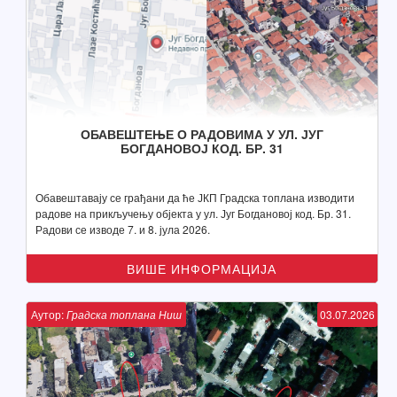
ОБАВЕШТЕЊЕ О РАДОВИМА У УЛ. ЈУГ
БОГДАНОВОЈ КОД. БР. 31
Обавештавају се грађани да ће ЈКП Градска топлана изводити
радове на прикључењу објекта у ул. Југ Богдановој код. Бр. 31.
Радови се изводе 7. и 8. јула 2026.
ВИШЕ ИНФОРМАЦИЈА
Аутор:
Градска топлана Ниш
03.07.2026