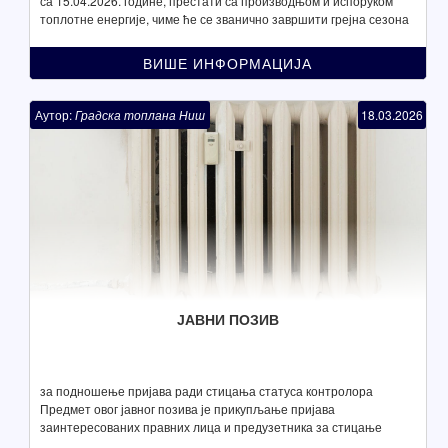
са 15.04.2026. године, престати са производњом и испоруком
топлотне енергије, чиме ће се званично завршити грејна сезона
2025/26.
ВИШЕ ИНФОРМАЦИЈА
Аутор:
Градска топлана Ниш
18.03.2026
ЈАВНИ ПОЗИВ
за подношење пријава ради стицања статуса контролора
Предмет овог јавног позива је прикупљање пријава
заинтересованих правних лица и предузетника за стицање
статуса регистрованих контролора за обављање ове делатности