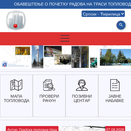
ОБАВЕШТЕЊЕ О ПОЧЕТКУ РАДОВА НА ТРАСИ ТОПЛОВОДА
search
МАПА
ПРОВЕРИ
ПОЗИВНИ
ЈАВНЕ
ТОПЛОВОДА
РАЧУН
ЦЕНТАР
НАБАВКЕ
Аутор:
Градска топлана Ниш
07.08.2026