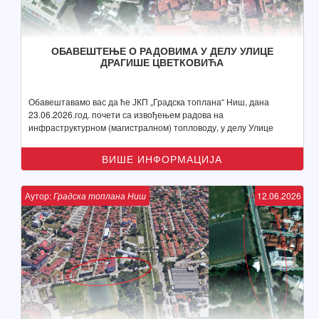
ОБАВЕШТЕЊЕ О РАДОВИМА У ДЕЛУ УЛИЦЕ
ДРАГИШЕ ЦВЕТКОВИЋА
Обавештавамо вас да ће ЈКП „Градска топлана“ Ниш, дана
23.06.2026.год. почети са извођењем радова на
инфраструктурном (магистралном) топловоду, у делу Улице
Драгише Цветковића
ВИШЕ ИНФОРМАЦИЈА
Аутор:
Градска топлана Ниш
12.06.2026