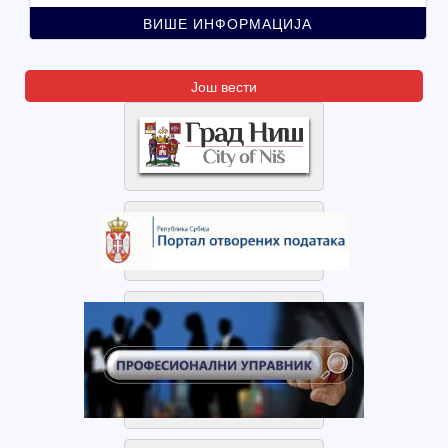
на територији дистрибутивне мреже Топлане, у складу са
ВИШЕ ИНФОРМАЦИЈА
Правилима о раду дистрибутивног система ЈКП „Градска
топлана“ Ниш.
Још вести