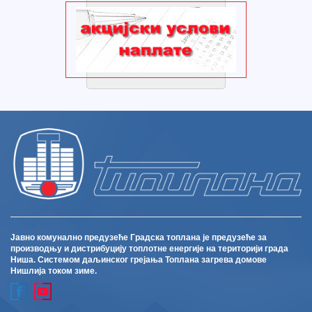
Јавно комунално предузеће Градска топлана је предузеће за
производњу и дистрибуцију топлотне енергије на територији града
Ниша. Системом даљинског грејања Топлана загрева домове
Нишлија током зиме.