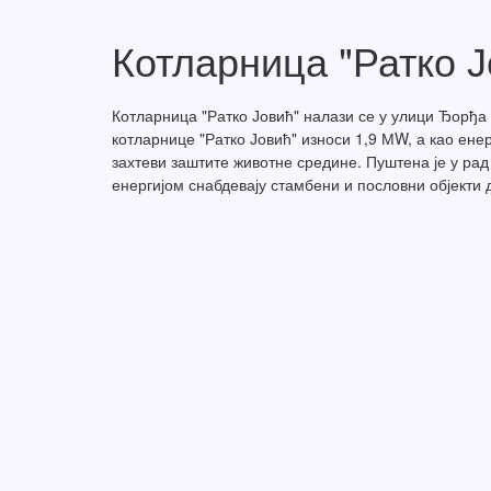
Котларница "Ратко Ј
Котларница "Ратко Јовић" налази се у улици Ђорђа 
котларнице "Ратко Јовић" износи 1,9 МW, а као ене
захтеви заштите животне средине. Пуштена је у рад 
енергијом снабдевају стамбени и пословни објекти 