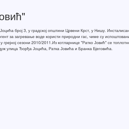
овић"
Јоцића број 3, у градској општини Црвени Крст, у Нишу. Инсталиса
ргент за загревање воде користи природни гас, чиме су испоштован
у грејној сезони 2010/2011.Из котларнице "Ратко Јовић" се топлот
дуж улица Ђорђа Јоцића, Ратка Јовића и Бранка Бјеговића.