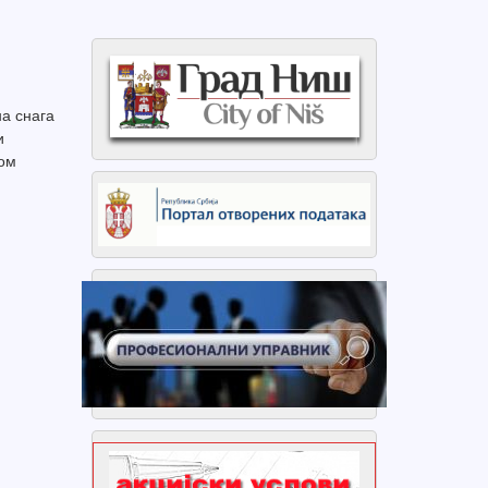
на снага
и
ном