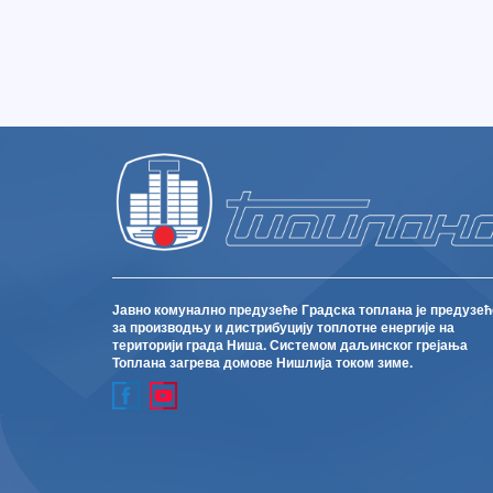
Јавно комунално предузеће Градска топлана је предузећ
за производњу и дистрибуцију топлотне енергије на
територији града Ниша. Системом даљинског грејања
Топлана загрева домове Нишлија током зиме.