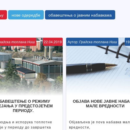
њу
нове одередбе
обавештења о јавним набавкама
радска топлана Ниш
22.04.2019
Аутор:
Градска топлана Ниш
19
БАВЕШТЕЊЕ О РЕЖИМУ
ОБЈАВА НОВЕ ЈАВНЕ НАБ
ЕЈАЊА У ПРЕДСТОЈЕЋЕМ
МАЛЕ ВРЕДНОСТИ
ПЕРИОДУ.
водња и испорука топлотне
Објављенa je nova набавкa ма
је у периоду до завршетка
вредности,