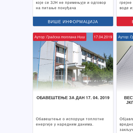
које се ЗЈН не примењује и одговор
грејне
на питање понуђача
воде и
ВИШЕ ИНФОРМАЦИЈА
Аутор:
Градска топлана Ниш
17.04.2019
Аутор:
Г
ОБАВЕШТЕЊЕ ЗА ДАН 17. 04. 2019
ВЕС
ЈК
Обавештење о испоруци топлотне
Објављ
енергије у наредним данима.
вредн
закључ