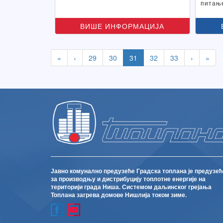
питањ
ВИШЕ ИНФОРМАЦИЈА
«
‹
29
30
31
32
33
›
»
Јавно комунално предузеће Градска топлана је предузећ
за производњу и дистрибуцију топлотне енергије на
територији града Ниша. Системом даљинског грејања
Топлана загрева домове Нишлија током зиме.