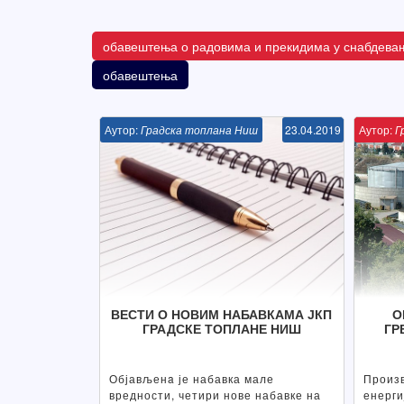
обавештења о радовима и прекидима у снабдева
обавештења
Аутор:
Градска топлана Ниш
23.04.2019
Аутор:
Г
ВЕСТИ О НОВИМ НАБАВКАМА ЈКП
О
ГРАДСКЕ ТОПЛАНЕ НИШ
ГР
Објављенa је набавка мале
Произ
вредности, четири нове набавке на
енерги