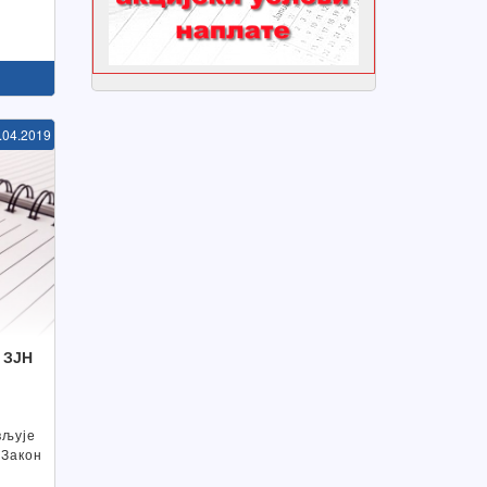
.04.2019
 ЗЈН
вљује
 Закон