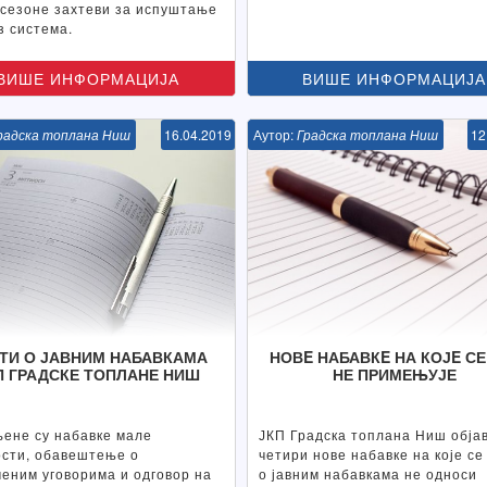
 сезоне захтеви за испуштање
з система.
ВИШЕ ИНФОРМАЦИЈА
ВИШЕ ИНФОРМАЦИЈА
радска топлана Ниш
16.04.2019
Аутор:
Градска топлана Ниш
12
ТИ О ЈАВНИМ НАБАВКАМА
НОВE НАБАВКE НА КОЈE СЕ
П ГРАДСКЕ ТОПЛАНЕ НИШ
НЕ ПРИМЕЊУЈЕ
ене су набавке мале
ЈКП Градска топлана Ниш обја
ости, обавештење о
четири нове набавке на које се
еним уговорима и одговор на
о јавним набавкама не односи